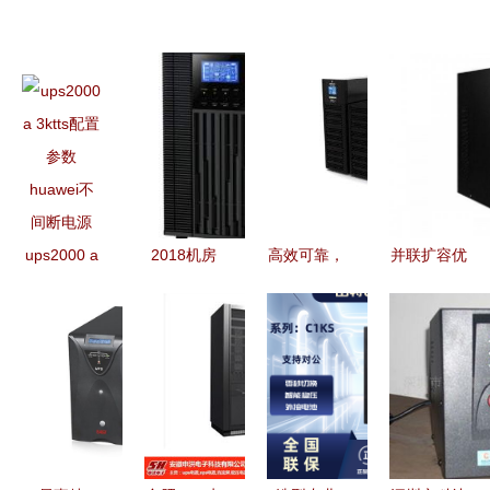
ups2000 a
2018机房
高效可靠，
并联扩容优
3ktts配置参
UPS电源价
艾默生
选 山特
数 huawei
格详解及批
GXE06K00TL1101C00
C3K UPS
不间断电源
量采购策略
助力广东用
电源现货特
户保障电力
惠，实现稳
安全
定不间断供
电