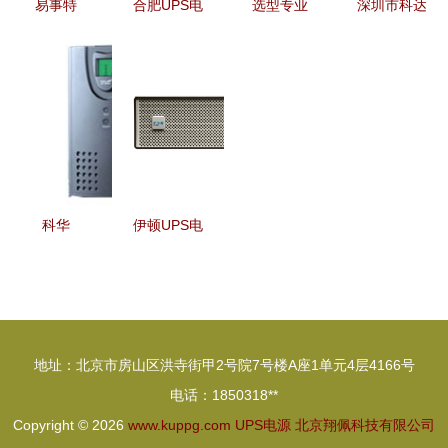
易事特
合肥UPS电
选型专业
深圳市科达
EA9915 三
源品牌盘点
UPS电源，
尔电子UPS
进三出高频
安徽申洪与
看这两大品
电源产品系
UPS不间断
市场主流选
牌——综述
列一览
电源详解
择
energi
15kVA的可
indi（英特
靠之选
迪）与山特
的绝佳配置
科华
伊顿UPS电
方案
KI3000
源 全面守
UPS电源
护你的设备
稳定守护，
安全
动力先行
地址：北京市房山区洪寺街甲2号院7号楼A座1单元4层4166号
电话：1850318**
Copyright © 2026
www.kuppg.com
UPS电源
北京翔佩科技有限公司