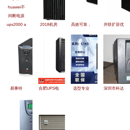
ups2000 a
2018机房
高效可靠，
并联扩容优
3ktts配置参
UPS电源价
艾默生
选 山特
数 huawei
格详解及批
GXE06K00TL1101C00
C3K UPS
不间断电源
量采购策略
助力广东用
电源现货特
户保障电力
惠，实现稳
安全
定不间断供
电
易事特
合肥UPS电
选型专业
深圳市科达
EA9915 三
源品牌盘点
UPS电源，
尔电子UPS
进三出高频
安徽申洪与
看这两大品
电源产品系
UPS不间断
市场主流选
牌——综述
列一览
电源详解
择
energi