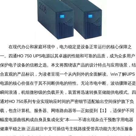
在现代办公和家庭环境中，电力稳定是设备正常运行的核心保障之
一。四通HO 750 UPS电源以其卓越的性能和可靠的品质，成为众多用户
保护电子设备的信赖之选。本文将围绕该产品的设计特点与应用场景，结
合直观的产品标识，为读者呈现一个从内到外的全面解读。\n\n了解UPS
电源的核心价值在于其不间断供电的特性。无论市电中断、波动骤降还是
瞬间浪涌，机组微秒级的负载开关，装置将迅速转换至储能供电模式。四
通对HO 750系列专业实现响应时间的严密细节适配输出空间保护旗下负
载，包含计算机、服务器、网络路由器等—正如提到【1】，适保护不同
幅度电源曲线构成自身及集成化安“本——不请出现杂点干预数字用电器
健康平稳之旅:正品就注中支可插信号主线路接受管高功能力充沛压服备