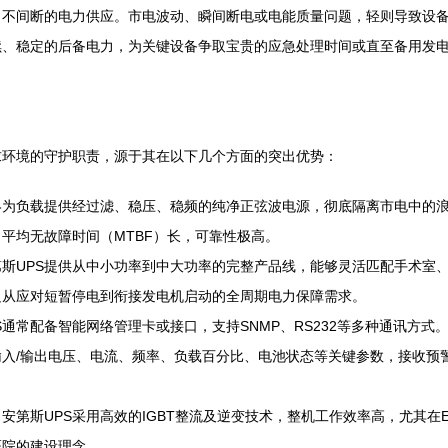
不间断的电力供应。市电波动、瞬间断电或电能质量问题，轻则导致设备
、稳定的后备电力，为关键设备争取宝贵的应急处理时间或直至备用发电
求环境的守护职责，源于其在以下几个方面的突出优势：
终为负载提供经过滤、稳压、稳频的纯净正弦波电源，彻底隔离市电中的
平均无故障时间（MTBF）长，可靠性极高。
斯UPS提供从中小功率到中大功率的完整产品线，能够灵活匹配手术室
足从应对短暂停电到衔接发电机启动的全周期电力保障需求。
S通常配备智能网络管理卡或接口，支持SNMP、RS232等多种通讯方
输入/输出电压、电流、频率、负载百分比、电池状态等关键参数，接收预
安第斯UPS采用高效的IGBT整流及逆变技术，整机工作效率高，尤其在
医院的建设理念。