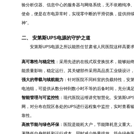
验分析仪器、信息中心的服务器与网络系统，无不依赖纯净、
使命，便是在市电异常时，实现零中断的平滑切换，提供持续
神”。
二、 安第斯UPS电源的守护之道
安第斯UPS电源之所以能胜任甘肃省人民医院这样高要
高可靠性与稳定性
：采用先进的在线式双变换技术，能够始
能质量影响，稳定运行。其关键部件采用高品质工业级设计，
强大的带载与续航能力
：针对医院不同科室的负载特性，安第
电池组，可提供从数分钟到数小时不等的后备时间，充分满
智能管理与可监控性
：现代医院运维讲究智慧化。安第斯UP
网，对分布在院区各处的UPS进行远程集中监控，实时查看
靠性。
高效节能与绿色环保
：医院是能耗大户，节能降耗意义重大。
著降低自身能耗和运行成本，同时减少热量排放，符合绿色